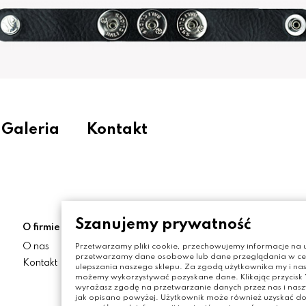
Galeria
Kontakt
Szanujemy prywatność
O firmie
Moje konto
O nas
Moje konto
Przetwarzamy pliki cookie, przechowujemy informacje na u
przetwarzamy dane osobowe lub dane przeglądania w celu
Kontakt
Zamówienia
ulepszania naszego sklepu. Za zgodą użytkownika my i nas
możemy wykorzystywać pozyskane dane. Klikając przycisk "
Moje adresy
wyrażasz zgodę na przetwarzanie danych przez nas i nas
jak opisano powyżej. Użytkownik może również uzyskać do