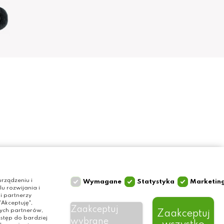
Szybki kontakt
Olga Grzyb STILO
rządzeniu i
Wymagane
Statystyka
Marketin
 rozwijania i
ul. Gałczyńskiego 24
i partnerzy
Akceptuję",
10-089 Olsztyn
Zaakceptuj
zych partnerów,
Zaakceptuj
tel. 506 393 457
stęp do bardziej
wybrane