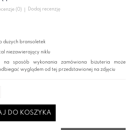
Dodaj recenzję
cenzje (
0
)
do dużych bransoletek
l niezawierający niklu
 na sposób wykonania zamówiona biżuteria może
odbiegać wyglądem od tej przedstawionej na zdjęciu
J DO KOSZYKA