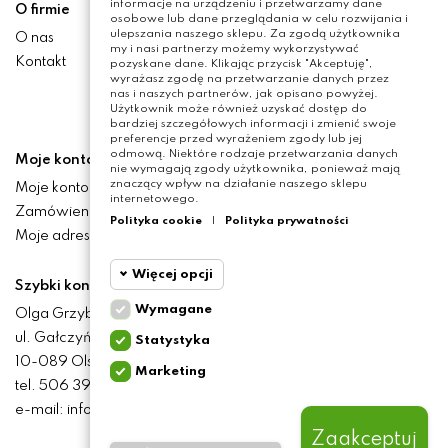
informacje na urządzeniu i przetwarzamy dane
O firmie
osobowe lub dane przeglądania w celu rozwijania i
ulepszania naszego sklepu. Za zgodą użytkownika
O nas
my i nasi partnerzy możemy wykorzystywać
Kontakt
pozyskane dane. Klikając przycisk "Akceptuję",
wyrażasz zgodę na przetwarzanie danych przez
nas i naszych partnerów, jak opisano powyżej.
Użytkownik może również uzyskać dostęp do
bardziej szczegółowych informacji i zmienić swoje
preferencje przed wyrażeniem zgody lub jej
odmową. Niektóre rodzaje przetwarzania danych
Moje konto
nie wymagają zgody użytkownika, ponieważ mają
znaczący wpływ na działanie naszego sklepu
Moje konto
internetowego.
Zamówienia
Polityka cookie
|
Polityka prywatności
Moje adresy
Więcej opcji
Szybki kontakt
Wymagane
Olga Grzyb STILO
Cookie
Wymagane
ul. Gałczyńskiego 24
Statystyka
funkcjonalne
10-089 Olsztyn
Marketing
Cookie
tel. 506 393 457
Wymagane pliki cookie
statystyczne
oraz cookie HttpOnly. Pliki
e-mail: info@baliclicksoriginal.pl
cookie wymagane do
przeglądania witryny i
Zaakceptuj
Cookie
korzystania z jej