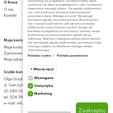
informacje na urządzeniu i przetwarzamy dane
O firmie
osobowe lub dane przeglądania w celu rozwijania i
ulepszania naszego sklepu. Za zgodą użytkownika
O nas
my i nasi partnerzy możemy wykorzystywać
Kontakt
pozyskane dane. Klikając przycisk "Akceptuję",
wyrażasz zgodę na przetwarzanie danych przez
nas i naszych partnerów, jak opisano powyżej.
Użytkownik może również uzyskać dostęp do
bardziej szczegółowych informacji i zmienić swoje
preferencje przed wyrażeniem zgody lub jej
odmową. Niektóre rodzaje przetwarzania danych
Moje konto
nie wymagają zgody użytkownika, ponieważ mają
znaczący wpływ na działanie naszego sklepu
Moje konto
internetowego.
Zamówienia
Polityka cookie
|
Polityka prywatności
Moje adresy
Więcej opcji
Szybki kontakt
Wymagane
Olga Grzyb STILO
Cookie
Wymagane
ul. Gałczyńskiego 24
Statystyka
funkcjonalne
10-089 Olsztyn
Marketing
Cookie
tel. 506 393 457
Wymagane pliki cookie
statystyczne
oraz cookie HttpOnly. Pliki
e-mail: info@baliclicksoriginal.pl
cookie wymagane do
przeglądania witryny i
Zaakceptuj
Cookie
korzystania z jej