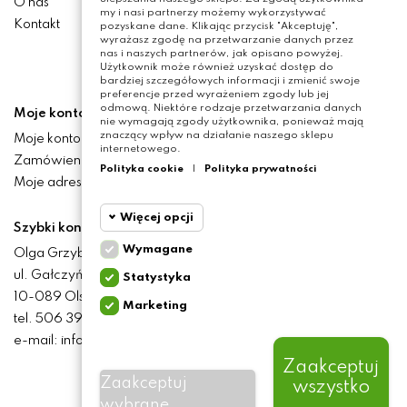
O nas
my i nasi partnerzy możemy wykorzystywać
Kontakt
pozyskane dane. Klikając przycisk "Akceptuję",
wyrażasz zgodę na przetwarzanie danych przez
nas i naszych partnerów, jak opisano powyżej.
Użytkownik może również uzyskać dostęp do
bardziej szczegółowych informacji i zmienić swoje
preferencje przed wyrażeniem zgody lub jej
odmową. Niektóre rodzaje przetwarzania danych
Moje konto
nie wymagają zgody użytkownika, ponieważ mają
znaczący wpływ na działanie naszego sklepu
Moje konto
internetowego.
Zamówienia
Polityka cookie
|
Polityka prywatności
Moje adresy
Więcej opcji
Szybki kontakt
Wymagane
Olga Grzyb STILO
Cookie
Wymagane
ul. Gałczyńskiego 24
Statystyka
funkcjonalne
10-089 Olsztyn
Marketing
Cookie
tel. 506 393 457
Wymagane pliki cookie
statystyczne
oraz cookie HttpOnly. Pliki
e-mail: info@baliclicksoriginal.pl
cookie wymagane do
przeglądania witryny i
Zaakceptuj
Cookie
korzystania z jej
Zaakceptuj
wszystko
marketingowe
podstawowych funkcji. Te
BALICLICKS ORIGINAL POLSKA
© 2021
pliki cookie są wymagane
wybrane