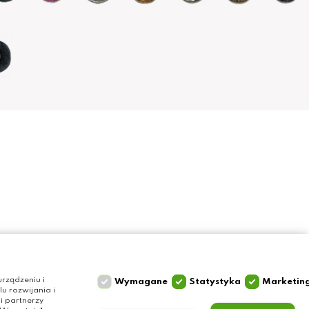
Szybki kontakt
Olga Grzyb STILO
rządzeniu i
Wymagane
Statystyka
Marketin
 rozwijania i
ul. Gałczyńskiego 24
i partnerzy