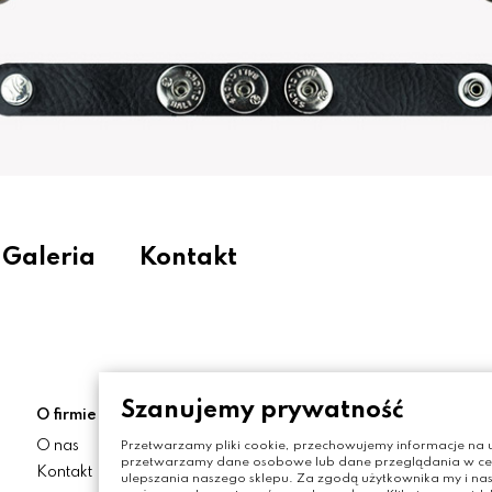
Galeria
Kontakt
Szanujemy prywatność
O firmie
Moje konto
O nas
Moje konto
Przetwarzamy pliki cookie, przechowujemy informacje na u
przetwarzamy dane osobowe lub dane przeglądania w celu
Kontakt
Zamówienia
ulepszania naszego sklepu. Za zgodą użytkownika my i nas