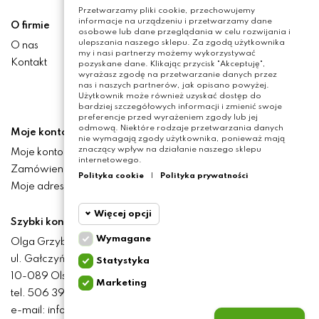
Przetwarzamy pliki cookie, przechowujemy
informacje na urządzeniu i przetwarzamy dane
O firmie
osobowe lub dane przeglądania w celu rozwijania i
ulepszania naszego sklepu. Za zgodą użytkownika
O nas
my i nasi partnerzy możemy wykorzystywać
Kontakt
pozyskane dane. Klikając przycisk "Akceptuję",
wyrażasz zgodę na przetwarzanie danych przez
nas i naszych partnerów, jak opisano powyżej.
Użytkownik może również uzyskać dostęp do
bardziej szczegółowych informacji i zmienić swoje
preferencje przed wyrażeniem zgody lub jej
odmową. Niektóre rodzaje przetwarzania danych
Moje konto
nie wymagają zgody użytkownika, ponieważ mają
znaczący wpływ na działanie naszego sklepu
Moje konto
internetowego.
Zamówienia
Polityka cookie
|
Polityka prywatności
Moje adresy
Więcej opcji
Szybki kontakt
Wymagane
Olga Grzyb STILO
Cookie
Wymagane
ul. Gałczyńskiego 24
Statystyka
funkcjonalne
10-089 Olsztyn
Marketing
Cookie
tel. 506 393 457
Wymagane pliki cookie
statystyczne
oraz cookie HttpOnly. Pliki
e-mail: info@baliclicksoriginal.pl
cookie wymagane do